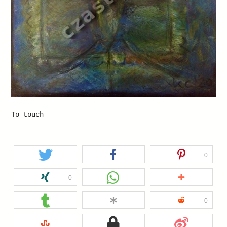
To touch
0
0
0